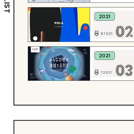
2021
87031
2021
72517