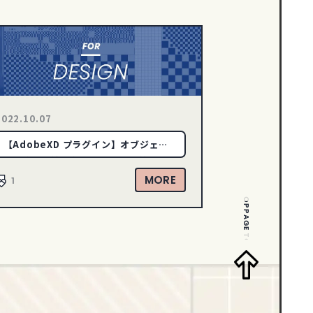
2022.10.07
【AdobeXD プラグイン】オブジェク
トの塗りと線の色を一瞬で入れ替えられ
るプラグイン
MORE
1
PAGE TOP
PAGE TOP
PAGE TOP
PAGE TOP
PAGE TOP
PAGE TOP