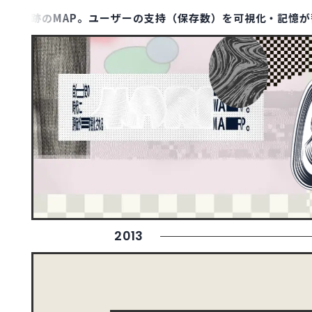
AP。ユーザーの支持（保存数）を可視化・記憶が蓄積されるWe
MAP LIST
00
1129
アジア
TYPE
ポータル・メディアサ
ト
1
アフリカ
ポートフォリオ
10
オセアニア
158
ヨーロッパ
DESIGN
シンプル
2013
79
北アメリカ
さわやか・透明感
ダーク・ワイルド
8
南アメリカ
COLOR
イエロー