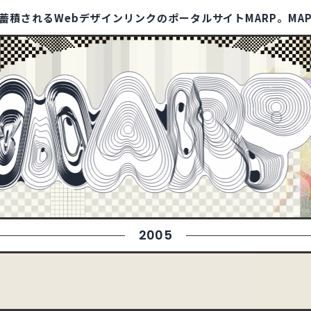
bデザインリンクのポータルサイトMARP。MAP×WARP＝
/1409
SITE
HOME
ABOUT
TIPS
BOO
イ
ECサイト
32
コーポレートサイト
597
93
79
ランディングページ
51
リクルートサイト
67
549
信頼・安心
342
ナチュラル・ほっこり
240
2005
178
ポップ
280
ゴージャス・リッチ
36
88
タイポグラフィー
141
写真・動画
633
94
オレンジ
59
カラフル
200