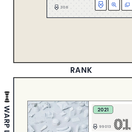
306
1
2013
1
2005
RANK
WARP LIST
2021
99013