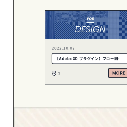
2022.10.07
【AdobeXD プラグイン】フロー図作
成時に活躍！簡単に矢印を作成できるプ
ラグイン
MORE
3