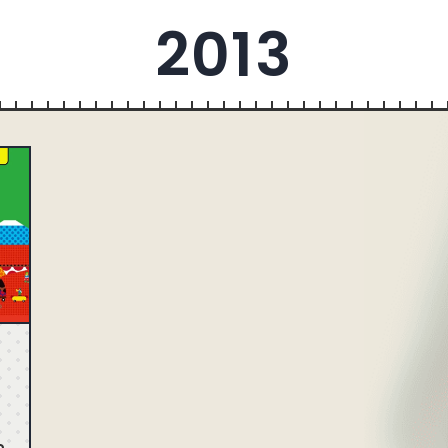
23
パープル
39
ピンク
34
2013
286
ベージュ
230
ホワイト
763
94
ファッション
58
デザイン・アート
205
13
ベイビー・キッズ
15
イベント・観光
54
4
医療・病院
55
学校・教育機関
22
71
士業・法律
28
美容・健康
63
16
金融・証券・保険
23
転職・採用・人材
31
1
CMS
1068
CSS
294