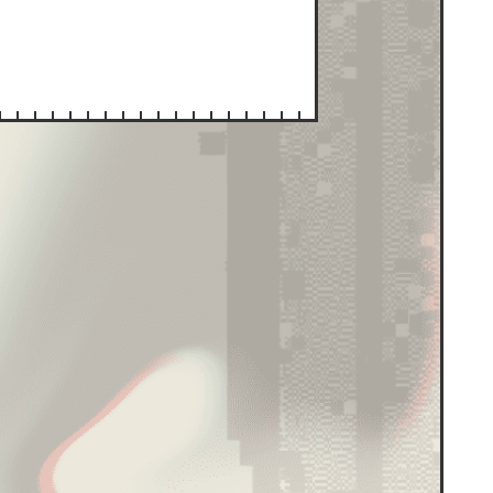
ブラウン
42
ブラック
503
メタル
8
レッド
117
デザイン制作会社
181
ブライダル
4
ホテル・旅館
17
介護・福祉
6
家具・インテリア
42
家電・PC・通信
85
工業・技術・製造業
79
その他
143
賃貸・不動産
15
生活・フード
124
FULL FLASH
1
HTML5
0