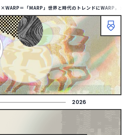
「MARP」世界と時代のトレンドにWARP。カテゴリーと感性
HOME
ABOUT
TIPS
TERMS
KMARP
リセット
検索
ニューイヤーサイト
90
ブランディングサイト
364
士業サイト
13
歯科サイト
18
カッコイイ
266
クール・シャープ
398
2026
ダイナミック・躍動感
388
エレガント
146
イラスト
297
ピクトグラム
43
グリーン
127
グレー
245