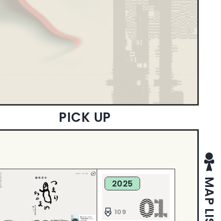
X
PICK UP
MAP LIST
2025
109