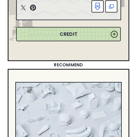
163
2025
ニューイヤーサイト
90
T
P
165
2024
witt
inte
ブランディングサイト
367
er
rest
149
2023
ポートフォリオ
79
CREDIT
155
2022
ランディングページ
51
リクルートサイト
67
358
2021
士業サイト
13
132
2020
歯科サイト
18
RECOMMEND
71
2019
DESIGN
50
2018
49
2017
シンプル
550
信頼・安心
344
21
2016
ナチュラル・ほっこり
241
18
2015
カッコイイ
267
8
2014
クール・シャープ
400
1
2013