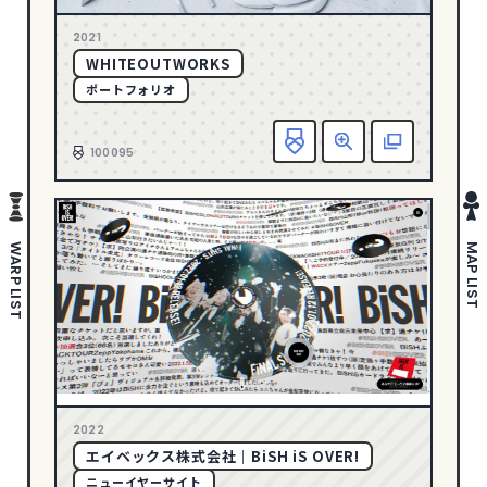
さわやか・透明感
178
1
2005
2021
ポップ
280
WHITEOUTWORKS
ゴージャス・リッチ
36
ポートフォリオ
ダイナミック・躍動感
388
お
エレガント
146
100095
ダーク・ワイルド
88
タイポグラフィー
142
写真・動画
635
WARP LIST
MAP LIST
イラスト
297
ピクトグラム
43
COLOR
イエロー
94
2022
オレンジ
59
エイベックス株式会社｜BiSH iS OVER!
カラフル
200
ニューイヤーサイト