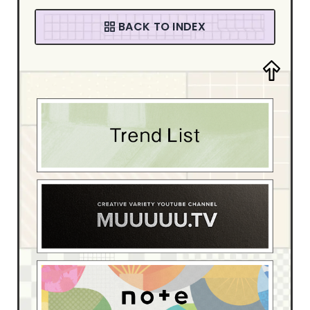
音楽・カルチャー
94
BACK TO INDEX
ファッション
58
デザイン・アート
205
デザイン制作会社
181
ブライダル
4
スポーツ・レジャー
13
ベイビー・キッズ
15
イベント・観光
54
ホテル・旅館
17
介護・福祉
6
動物・ペット
4
医療・病院
55
学校・教育機関
22
家具・インテリア
42