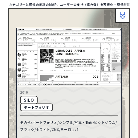
RP。カテゴリーと感性の軌跡のMAP。ユーザーの支持（保存数）を可視化・記憶が蓄積される
HOME
ABOUT
TIPS
MAP LIST
00
/1412
SITE
1132
アジア
HOME
ABOUT
TIPS
BOOKMARP
1
アフリカ
リセット
10
オセアニア
158
ヨーロッパ
検索
79
北アメリカ
2019
SILO
TYPE
8
南アメリカ
ポートフォリオ
ポータル・メディアサイト
93
その他/ポートフォリオ/シンプル/写真・動画/ピクトグラム/
ECサイト
32
71
2026
ブラック/ホワイト/CMS/ヨーロッパ
コーポレートサイト
597