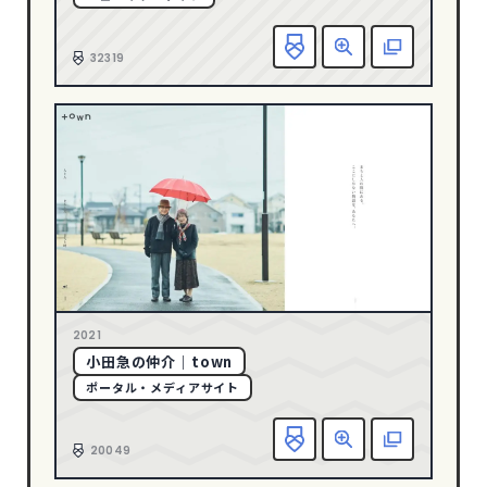
グリーン
128
お
32319
グレー
247
ゴールド
23
パープル
39
ピンク
34
ブラウン
43
ブラック
504
ブルー
286
ベージュ
232
2021
ホワイト
763
小田急の仲介｜town
メタル
8
ポータル・メディアサイト
レッド
117
お
20049
CATEGORY