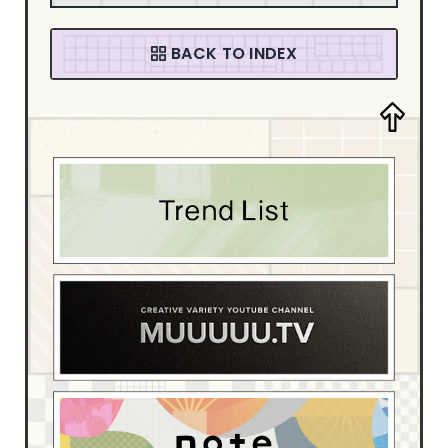
音楽・カルチャー
94
ファッション
58
BACK TO INDEX
デザイン・アート
205
デザイン制作会社
181
ブライダル
4
スポーツ・レジャー
13
ベイビー・キッズ
15
イベント・観光
54
ホテル・旅館
17
介護・福祉
6
動物・ペット
4
医療・病院
55
学校・教育機関
22
家具・インテリア
42