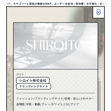
にWARP。カテゴリーと感性の軌跡のMAP。ユーザーの支持（保存数）を可視化・記憶が蓄積
HOME
ABOUT
TIPS
MAP LIST
00
/1412
SITE
1132
アジア
HOME
ABOUT
TIPS
BOOKMARP
1
アフリカ
リセット
10
オセアニア
158
ヨーロッパ
検索
79
北アメリカ
2024
シロイト株式会社
TYPE
8
南アメリカ
ブランディングサイト
ポータル・メディアサイト
93
ファッション/ブランディングサイト/信頼・安心/さわやか・
ECサイト
32
71
2026
透明感/写真・動画/グレー/ホワイト/CSS/アジア
コーポレートサイト
597