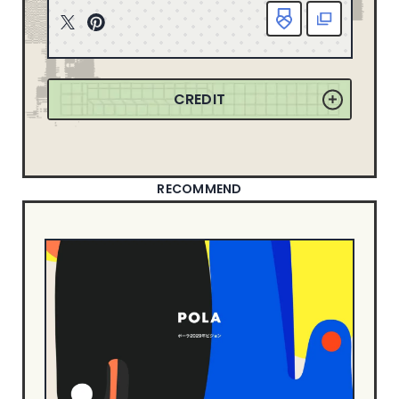
163
2025
ニューイヤーサイト
90
T
P
165
2024
witt
inte
ブランディングサイト
367
er
rest
149
2023
ポートフォリオ
79
CREDIT
155
2022
ランディングページ
51
リクルートサイト
67
358
2021
士業サイト
13
132
2020
歯科サイト
18
RECOMMEND
71
2019
DESIGN
50
2018
49
2017
シンプル
550
信頼・安心
344
21
2016
ナチュラル・ほっこり
241
18
2015
カッコイイ
267
8
2014
クール・シャープ
400
1
2013