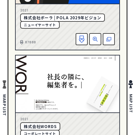
さわやか・透明感
178
1
2005
2021
ポップ
280
株式会社ポーラ | POLA 2029年ビジョン
ゴージャス・リッチ
36
ニューイヤーサイト
ダイナミック・躍動感
388
お
エレガント
146
87888
ダーク・ワイルド
88
タイポグラフィー
142
写真・動画
635
イラスト
297
ピクトグラム
43
WARP LIST
MAP LIST
COLOR
イエロー
94
2021
オレンジ
59
株式会社WORDS
カラフル
200
コーポレートサイト