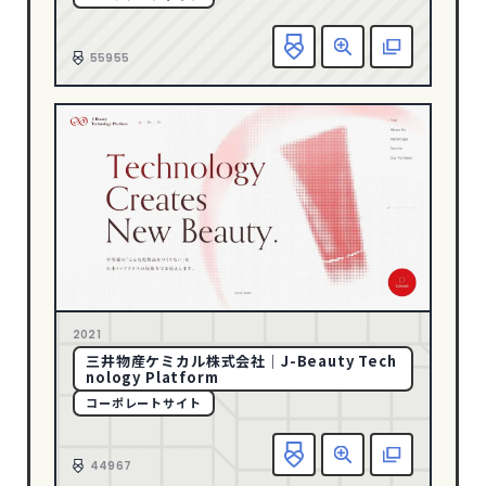
グリーン
128
お
55955
グレー
247
ゴールド
23
パープル
39
ピンク
34
ブラウン
43
ブラック
504
ブルー
286
ベージュ
232
2021
ホワイト
763
三井物産ケミカル株式会社｜J-Beauty Tech
メタル
8
nology Platform
コーポレートサイト
レッド
117
お
CATEGORY
44967