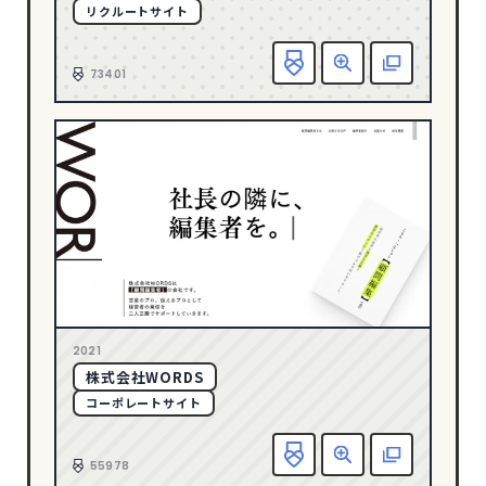
リクルートサイト
グリーン
128
お
グレー
247
73401
ゴールド
23
パープル
39
ピンク
34
ブラウン
43
ブラック
504
ブルー
286
ベージュ
232
ホワイト
763
2021
メタル
8
株式会社WORDS
コーポレートサイト
レッド
117
お
CATEGORY
55978