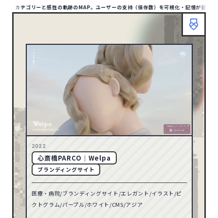
ARP。カテゴリーと感性の軌跡のMAP。ユーザーの支持（保存数）を可視化・記憶が蓄積される
HOME
ABOUT
TIPS
MAP LIST
00
/1412
SITE
1132
アジア
HOME
ABOUT
TIPS
BOOKMARP
1
アフリカ
リセット
10
オセアニア
158
ヨーロッパ
検索
79
北アメリカ
2022
心斎橋PARCO｜Welpa
TYPE
8
南アメリカ
ブランディングサイト
ポータル・メディアサイト
93
医療・病院/ブランディングサイト/エレガント/イラスト/ピ
ECサイト
32
71
2026
クトグラム/パープル/ホワイト/CMS/アジア
コーポレートサイト
597