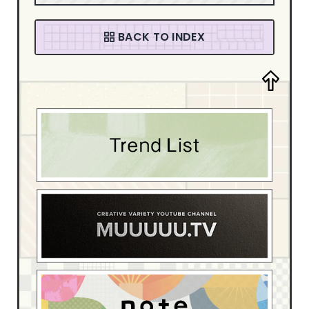
音楽・カルチャー
94
ファッション
58
BACK TO INDEX
デザイン・アート
205
デザイン制作会社
181
ブライダル
4
スポーツ・レジャー
13
ベイビー・キッズ
15
イベント・観光
54
ホテル・旅館
17
介護・福祉
6
動物・ペット
4
医療・病院
55
学校・教育機関
22
家具・インテリア
42