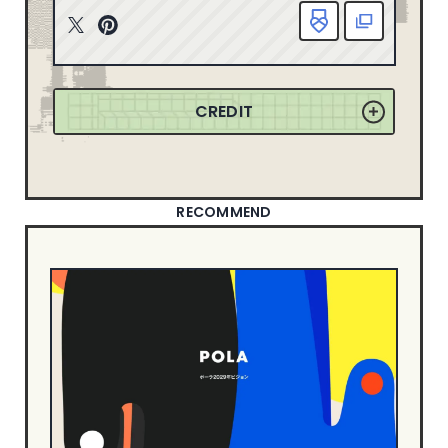
163
2025
ニューイヤーサイト
90
T
P
165
2024
witt
inte
ブランディングサイト
367
er
rest
149
2023
ポートフォリオ
79
CREDIT
155
2022
ランディングページ
51
リクルートサイト
67
358
2021
士業サイト
13
132
2020
歯科サイト
18
RECOMMEND
71
2019
DESIGN
50
2018
49
2017
シンプル
550
信頼・安心
344
21
2016
ナチュラル・ほっこり
241
18
2015
カッコイイ
267
8
2014
クール・シャープ
400
1
2013