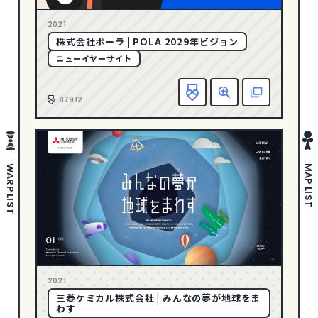
さわやか・透明感
178
1
2005
2021
ポップ
280
株式会社ポーラ | POLA 2029年ビジョン
ゴージャス・リッチ
36
ニューイヤーサイト
ダイナミック・躍動感
388
お
エレガント
146
87912
ダーク・ワイルド
88
タイポグラフィー
142
写真・動画
635
WARP LIST
MAP LIST
イラスト
297
ピクトグラム
43
COLOR
イエロー
94
2021
オレンジ
59
三菱ケミカル株式会社 | みんなの夢が地球をま
わす
カラフル
200