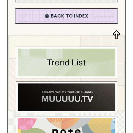
音楽・カルチャー
94
ファッション
58
BACK TO INDEX
デザイン・アート
205
デザイン制作会社
181
ブライダル
4
スポーツ・レジャー
13
ベイビー・キッズ
15
イベント・観光
54
ホテル・旅館
17
介護・福祉
6
動物・ペット
4
医療・病院
55
学校・教育機関
22
家具・インテリア
42