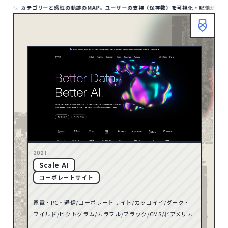
ARP。カテゴリーと感性の軌跡のMAP。ユーザーの支持（保存数）を可視化・記憶が蓄積され
HOME
ABOUT
TIPS
MAP LIST
00
/1412
SITE
1132
アジア
HOME
ABOUT
TIPS
BOOKMARP
1
アフリカ
リセット
10
オセアニア
158
ヨーロッパ
検索
79
北アメリカ
2021
Scale AI
TYPE
8
南アメリカ
コーポレートサイト
ポータル・メディアサイト
93
家電・PC・通信/コーポレートサイト/カッコイイ/ダーク・
ECサイト
32
71
2026
ワイルド/ピクトグラム/カラフル/ブラック/CMS/北アメリカ
コーポレートサイト
597