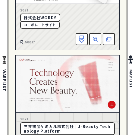
さわやか・透明感
178
1
2005
2021
ポップ
280
株式会社WORDS
ゴージャス・リッチ
36
コーポレートサイト
ダイナミック・躍動感
388
お
エレガント
146
56017
ダーク・ワイルド
88
タイポグラフィー
142
写真・動画
635
WARP LIST
MAP LIST
イラスト
297
ピクトグラム
43
COLOR
イエロー
94
2021
オレンジ
59
三井物産ケミカル株式会社｜J-Beauty Tech
nology Platform
カラフル
200