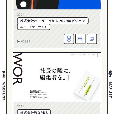
さわやか・透明感
178
1
2005
ポップ
280
2021
ゴージャス・リッチ
36
株式会社ポーラ | POLA 2029年ビジョン
ダイナミック・躍動感
388
ニューイヤーサイト
エレガント
146
お
87897
ダーク・ワイルド
88
タイポグラフィー
142
写真・動画
635
イラスト
297
ピクトグラム
43
WARP LIST
MAP LIST
COLOR
イエロー
94
オレンジ
59
2021
株式会社WORDS
カラフル
200