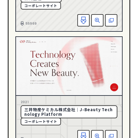
コーポレートサイト
グリーン
128
グレー
247
お
55969
ゴールド
23
パープル
39
ピンク
34
ブラウン
43
ブラック
504
ブルー
286
ベージュ
232
ホワイト
763
2021
メタル
8
三井物産ケミカル株式会社｜J-Beauty Tech
nology Platform
レッド
117
コーポレートサイト
CATEGORY
お