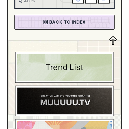
44975
音楽・カルチャー
94
ファッション
58
BACK TO INDEX
デザイン・アート
205
デザイン制作会社
181
ブライダル
4
スポーツ・レジャー
13
ベイビー・キッズ
15
イベント・観光
54
ホテル・旅館
17
介護・福祉
6
動物・ペット
4
医療・病院
55
学校・教育機関
22
家具・インテリア
42