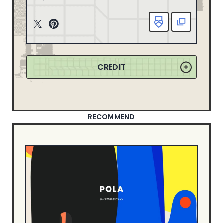
163
2025
ニューイヤーサイト
90
165
2024
T
P
ブランディングサイト
367
witt
inte
149
2023
ポートフォリオ
79
er
rest
155
2022
ランディングページ
51
CREDIT
リクルートサイト
67
358
2021
士業サイト
13
132
2020
歯科サイト
18
71
2019
RECOMMEND
DESIGN
50
2018
49
2017
シンプル
550
信頼・安心
344
21
2016
ナチュラル・ほっこり
241
18
2015
カッコイイ
267
8
2014
クール・シャープ
400
1
2013