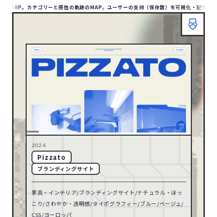
にWARP。カテゴリーと感性の軌跡のMAP。ユーザーの支持（保存数）を可視化・記憶が蓄積
HOME
ABOUT
TIPS
MAP LIST
00
/1412
SITE
1132
アジア
HOME
ABOUT
TIPS
BOOKMARP
1
アフリカ
リセット
10
オセアニア
158
ヨーロッパ
検索
79
北アメリカ
2024
Pizzato
TYPE
8
南アメリカ
ブランディングサイト
ポータル・メディアサイト
93
家具・インテリア/ブランディングサイト/ナチュラル・ほっ
ECサイト
32
71
2026
こり/さわやか・透明感/タイポグラフィー/ブルー/ベージュ/
コーポレートサイト
597
CSS/ヨーロッパ