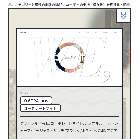
WARP。カテゴリーと感性の軌跡のMAP。ユーザーの支持（保存数）を可視化・記憶が蓄積さ
HOME
ABOUT
TIPS
MAP LIST
00
/1412
SITE
1132
アジア
HOME
ABOUT
TIPS
BOOKMARP
1
アフリカ
リセット
10
オセアニア
158
ヨーロッパ
検索
79
北アメリカ
2021
OVERA Inc.
TYPE
8
南アメリカ
コーポレートサイト
ポータル・メディアサイト
93
デザイン制作会社/コーポレートサイト/シンプル/クール・シ
ECサイト
32
71
2026
ャープ/ゴージャス・リッチ/ブラック/ホワイト/CMS/アジア
コーポレートサイト
597