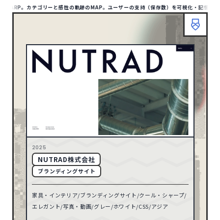
にWARP。カテゴリーと感性の軌跡のMAP。ユーザーの支持（保存数）を可視化・記憶が蓄積
HOME
ABOUT
TIPS
MAP LIST
00
/1409
SITE
1129
アジア
HOME
ABOUT
TIPS
BOOKMARP
1
アフリカ
リセット
10
オセアニア
158
ヨーロッパ
検索
79
北アメリカ
2025
NUTRAD株式会社
TYPE
8
南アメリカ
ブランディングサイト
ポータル・メディアサイト
93
家具・インテリア/ブランディングサイト/クール・シャープ/
ECサイト
32
68
2026
エレガント/写真・動画/グレー/ホワイト/CSS/アジア
コーポレートサイト
597