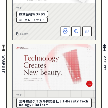
さわやか・透明感
178
1
2005
2021
ポップ
280
株式会社WORDS
ゴージャス・リッチ
36
コーポレートサイト
ダイナミック・躍動感
388
お
エレガント
146
55304
ダーク・ワイルド
88
タイポグラフィー
141
写真・動画
633
WARP LIST
MAP LIST
イラスト
297
ピクトグラム
43
COLOR
イエロー
94
2021
オレンジ
59
三井物産ケミカル株式会社｜J-Beauty Tech
nology Platform
カラフル
200