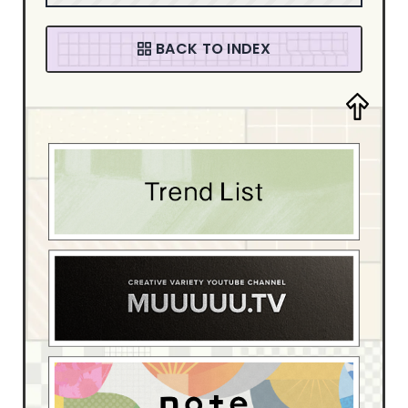
音楽・カルチャー
94
ファッション
58
BACK TO INDEX
デザイン・アート
205
デザイン制作会社
181
ブライダル
4
スポーツ・レジャー
13
ベイビー・キッズ
15
イベント・観光
54
ホテル・旅館
17
介護・福祉
6
動物・ペット
4
医療・病院
55
学校・教育機関
22
家具・インテリア
42