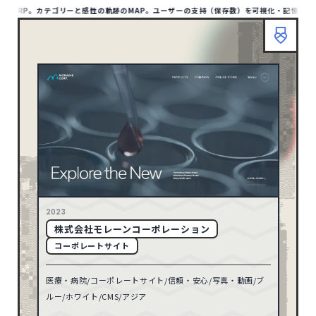
WARP。カテゴリーと感性の軌跡のMAP。ユーザーの支持（保存数）を可視化・記憶が蓄積さ
HOME
ABOUT
TIPS
MAP LIST
00
/1409
SITE
1129
アジア
HOME
ABOUT
TIPS
BOOKMARP
1
アフリカ
リセット
10
オセアニア
158
ヨーロッパ
検索
79
北アメリカ
2023
株式会社モレーンコーポレーション
TYPE
8
南アメリカ
コーポレートサイト
ポータル・メディアサイト
93
医療・病院/コーポレートサイト/信頼・安心/写真・動画/ブ
ECサイト
32
68
2026
ルー/ホワイト/CMS/アジア
コーポレートサイト
597