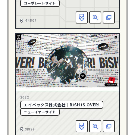
コーポレートサイト
グリーン
127
お
グレー
245
44507
ゴールド
23
パープル
39
ピンク
34
ブラウン
42
ブラック
503
ブルー
286
ベージュ
230
ホワイト
763
2022
メタル
8
エイベックス株式会社｜BiSH iS OVER!
ニューイヤーサイト
レッド
117
お
CATEGORY
31999