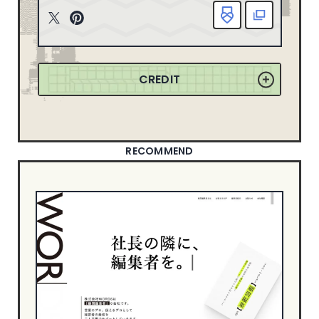
163
2025
ニューイヤーサイト
90
T
P
165
2024
witt
inte
ブランディングサイト
364
er
rest
149
2023
ポートフォリオ
79
CREDIT
155
2022
ランディングページ
51
リクルートサイト
67
358
2021
士業サイト
13
132
2020
歯科サイト
18
RECOMMEND
71
2019
DESIGN
50
2018
49
2017
シンプル
549
信頼・安心
342
21
2016
ナチュラル・ほっこり
240
18
2015
カッコイイ
266
8
2014
クール・シャープ
398
1
2013