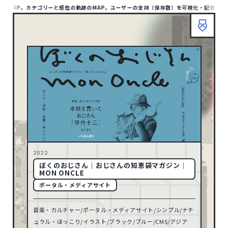
WARP。カテゴリーと感性の軌跡のMAP。ユーザーの支持（保存数）を可視化・記憶が蓄積さ
HOME
ABOUT
TIPS
MAP LIST
00
/1412
SITE
1132
アジア
HOME
ABOUT
TIPS
BOOKMARP
1
アフリカ
リセット
10
オセアニア
158
ヨーロッパ
検索
79
北アメリカ
2022
ぼくのおじさん｜おじさんの知恵袋マガジン｜
TYPE
8
南アメリカ
MON ONCLE
ポータル・メディアサイト
ポータル・メディアサイト
93
ECサイト
32
音楽・カルチャー/ポータル・メディアサイト/シンプル/ナチ
71
2026
コーポレートサイト
597
ュラル・ほっこり/イラスト/ブラック/ブルー/CMS/アジア