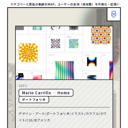
ARP。カテゴリーと感性の軌跡のMAP。ユーザーの支持（保存数）を可視化・記憶が蓄積され
HOME
ABOUT
TIPS
MAP LIST
00
/1412
SITE
1132
アジア
HOME
ABOUT
TIPS
BOOKMARP
1
アフリカ
リセット
10
オセアニア
158
ヨーロッパ
検索
79
北アメリカ
2022
Mario Carrillo — Home
TYPE
8
南アメリカ
ポートフォリオ
ポータル・メディアサイト
93
デザイン・アート/ポートフォリオ/イラスト/カラフル/ホワ
ECサイト
32
71
2026
イト/CSS/北アメリカ
コーポレートサイト
597