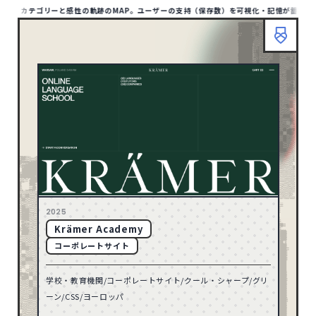
RP。カテゴリーと感性の軌跡のMAP。ユーザーの支持（保存数）を可視化・記憶が蓄積される
HOME
ABOUT
TIPS
MAP LIST
00
/1409
SITE
1129
アジア
HOME
ABOUT
TIPS
BOOKMARP
1
アフリカ
リセット
10
オセアニア
158
ヨーロッパ
検索
79
北アメリカ
2025
Krämer Academy
TYPE
8
南アメリカ
コーポレートサイト
ポータル・メディアサイト
93
学校・教育機関/コーポレートサイト/クール・シャープ/グリ
ECサイト
32
68
2026
ーン/CSS/ヨーロッパ
コーポレートサイト
597