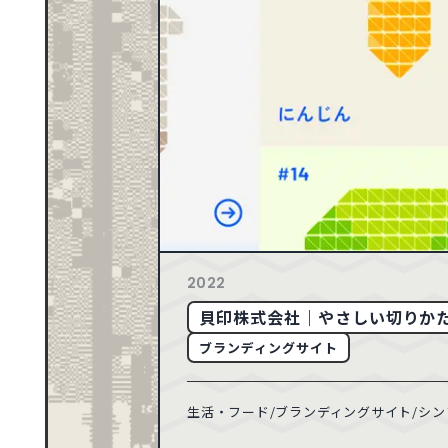
ゴールド
71
2026
ブルー
163
2025
165
2024
CATEGORY
音楽・カルチャー
スポーツ・レジャー
149
2023
動物・ペット
155
2022
建築・住宅
358
2021
車・バイク・乗り物
132
2020
TECHNIC
API
71
2019
2022
50
2018
貝印株式会社｜やさしい切りか
49
2017
ブランディングサイト
21
2016
18
2015
生活・フード/ブランディングサイト/シンプ
8
2014