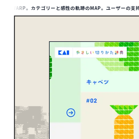
WARP。カテゴリーと感性の軌跡のMAP。ユーザーの支持（保存
MAP LIST
00
1132
アジア
TYPE
ポータル・メディアサ
ト
1
アフリカ
ポートフォリオ
10
オセアニア
158
ヨーロッパ
DESIGN
シンプル
79
北アメリカ
さわやか・透明感
ダーク・ワイルド
8
南アメリカ
COLOR
イエロー