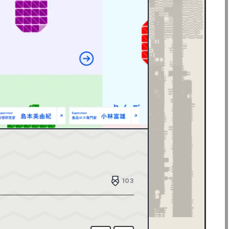
ブラウン
43
ブラック
504
メタル
8
レッド
117
デザイン制作会社
181
ブライダル
4
ホテル・旅館
17
介護・福祉
6
家具・インテリア
42
家電・PC・通信
85
工業・技術・製造業
79
その他
143
賃貸・不動産
15
生活・フード
124
FULL FLASH
1
HTML5
0
103