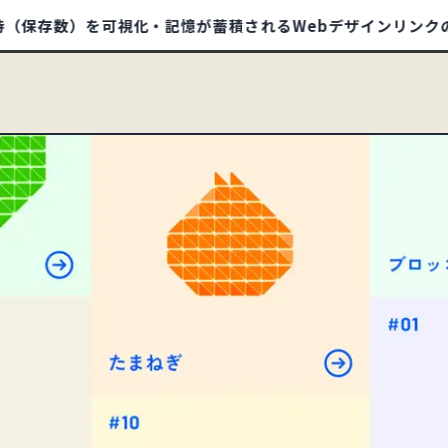
数）を可視化・記憶が蓄積されるWebデザインリンクのポータル
/1412
SITE
HOME
ABOUT
TIPS
BOO
イ
ECサイト
32
コーポレートサイト
597
93
79
ランディングページ
51
リクルートサイト
67
550
信頼・安心
344
ナチュラル・ほっこり
241
178
ポップ
280
ゴージャス・リッチ
36
88
タイポグラフィー
142
写真・動画
635
94
オレンジ
59
カラフル
200