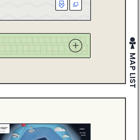
お気に入り
該当
X
MAP LIST