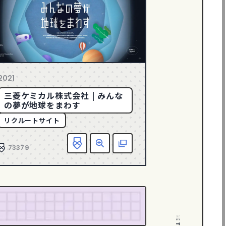
2021
三菱ケミカル株式会社 | みんな
の夢が地球をまわす
リクルートサイト
に入り追加
詳細
該当サイトへ
お気に入り追加
詳細
該当
73379
PAGE TOP
PAGE TOP
PAGE TOP