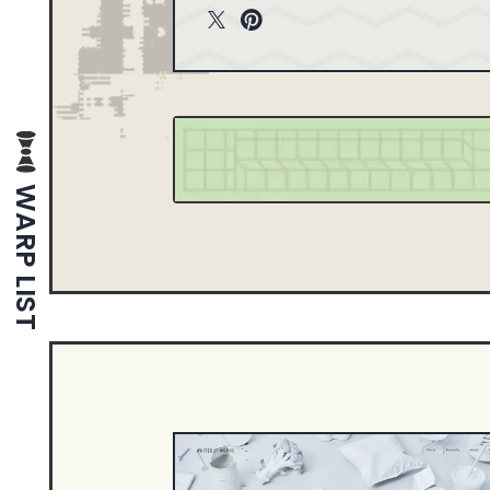
T
P
1
2013
wit
int
1
2005
ter
ere
st
WARP LIST