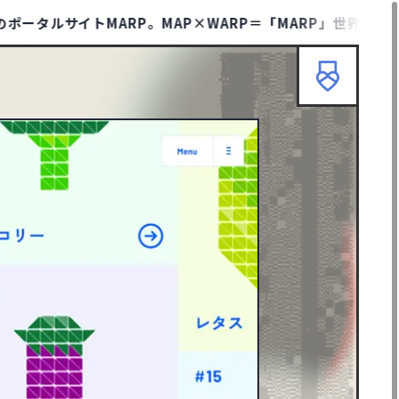
サイトMARP。MAP×WARP＝「MARP」世界と時代のト
HOME
ABOUT
TIPS
TERMS
KMARP
リセット
検索
ニューイヤーサイト
90
ブランディングサイト
367
士業サイト
13
歯科サイト
18
カッコイイ
267
クール・シャープ
400
ダイナミック・躍動感
388
エレガント
146
イラスト
297
ピクトグラム
43
グリーン
128
グレー
247