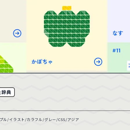
23
パープル
39
ピンク
34
286
ベージュ
232
ホワイト
763
94
ファッション
58
デザイン・アート
205
13
ベイビー・キッズ
15
イベント・観光
54
4
医療・病院
55
学校・教育機関
22
74
士業・法律
28
美容・健康
63
16
金融・証券・保険
23
転職・採用・人材
31
1
CMS
1071
CSS
294
た辞典
ル/イラスト/カラフル/グレー/CSS/アジア