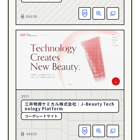
グリーン
128
お
56028
グレー
247
ゴールド
23
パープル
39
ピンク
34
ブラウン
43
ブラック
504
ブルー
286
ベージュ
232
2021
ホワイト
763
三井物産ケミカル株式会社｜J-Beauty Tech
メタル
8
nology Platform
コーポレートサイト
レッド
117
お
CATEGORY
45033