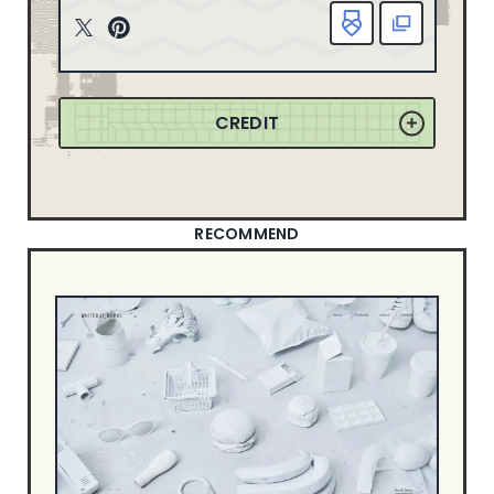
163
2025
ニューイヤーサイト
90
T
P
165
2024
witt
inte
ブランディングサイト
367
er
rest
149
2023
ポートフォリオ
79
CREDIT
155
2022
ランディングページ
51
リクルートサイト
67
358
2021
士業サイト
13
132
2020
歯科サイト
18
RECOMMEND
71
2019
DESIGN
50
2018
49
2017
シンプル
550
信頼・安心
344
21
2016
ナチュラル・ほっこり
241
18
2015
カッコイイ
267
8
2014
クール・シャープ
400
1
2013