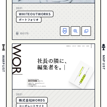
さわやか・透明感
178
1
2005
2021
ポップ
280
WHITEOUTWORKS
ゴージャス・リッチ
36
ポートフォリオ
ダイナミック・躍動感
388
お
エレガント
146
100175
ダーク・ワイルド
88
タイポグラフィー
142
写真・動画
635
WARP LIST
MAP LIST
イラスト
297
ピクトグラム
43
COLOR
イエロー
94
2021
オレンジ
59
株式会社WORDS
カラフル
200
コーポレートサイト