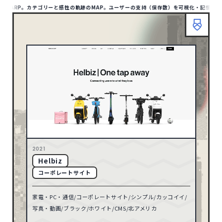
にWARP。カテゴリーと感性の軌跡のMAP。ユーザーの支持（保存数）を可視化・記憶が蓄積
HOME
ABOUT
TIPS
MAP LIST
00
/1412
SITE
1132
アジア
HOME
ABOUT
TIPS
BOOKMARP
1
アフリカ
リセット
10
オセアニア
158
ヨーロッパ
検索
79
北アメリカ
2021
Helbiz
TYPE
8
南アメリカ
コーポレートサイト
ポータル・メディアサイト
93
家電・PC・通信/コーポレートサイト/シンプル/カッコイイ/
ECサイト
32
71
2026
写真・動画/ブラック/ホワイト/CMS/北アメリカ
コーポレートサイト
597