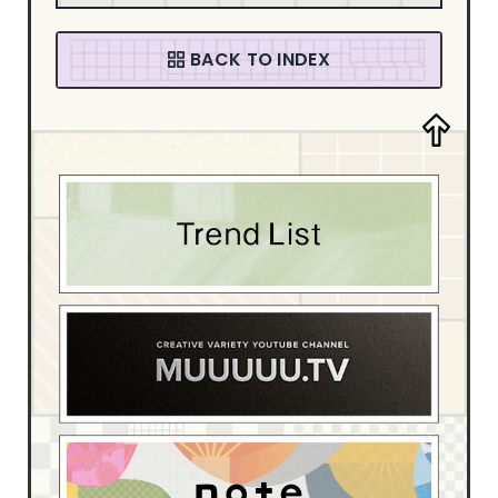
音楽・カルチャー
94
ファッション
58
BACK TO INDEX
デザイン・アート
205
デザイン制作会社
181
ブライダル
4
スポーツ・レジャー
13
ベイビー・キッズ
15
イベント・観光
54
ホテル・旅館
17
介護・福祉
6
動物・ペット
4
医療・病院
55
学校・教育機関
22
家具・インテリア
42