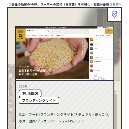
ゴリーと感性の軌跡のMAP。ユーザーの支持（保存数）を可視化・記憶が蓄積されるWebデザ
HOME
ABOUT
TIPS
MAP LIST
00
/1412
SITE
1132
アジア
HOME
ABOUT
TIPS
BOOKMARP
1
アフリカ
リセット
10
オセアニア
158
ヨーロッパ
検索
79
北アメリカ
2025
石川商店
TYPE
8
南アメリカ
ブランディングサイト
ポータル・メディアサイト
93
生活・フード/ブランディングサイト/ナチュラル・ほっこり/
ECサイト
32
71
2026
写真・動画/ブラウン/ベージュ/CMS/アジア
コーポレートサイト
597