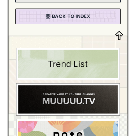
音楽・カルチャー
94
ファッション
58
BACK TO INDEX
デザイン・アート
205
デザイン制作会社
181
ブライダル
4
スポーツ・レジャー
13
ベイビー・キッズ
15
イベント・観光
54
ホテル・旅館
17
介護・福祉
6
動物・ペット
4
医療・病院
55
学校・教育機関
22
家具・インテリア
42