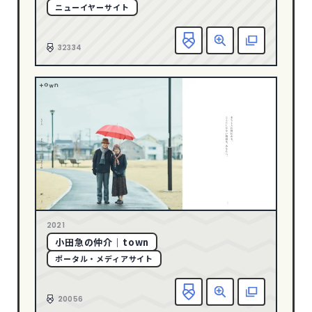
ニューイヤーサイト
グリーン
128
お
グレー
247
32334
ゴールド
23
パープル
39
ピンク
34
ブラウン
43
ブラック
504
ブルー
286
ベージュ
232
ホワイト
763
2021
メタル
8
小田急の仲介｜town
ポータル・メディアサイト
レッド
117
お
CATEGORY
20056