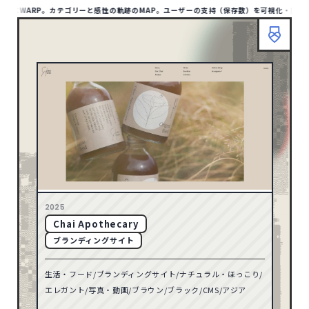
ドにWARP。カテゴリーと感性の軌跡のMAP。ユーザーの支持（保存数）を可視化・記憶が蓄
HOME
ABOUT
TIPS
MAP LIST
00
/1412
SITE
1132
アジア
HOME
ABOUT
TIPS
BOOKMARP
1
アフリカ
リセット
10
オセアニア
158
ヨーロッパ
検索
79
北アメリカ
2025
Chai Apothecary
TYPE
8
南アメリカ
ブランディングサイト
ポータル・メディアサイト
93
生活・フード/ブランディングサイト/ナチュラル・ほっこり/
ECサイト
32
71
2026
エレガント/写真・動画/ブラウン/ブラック/CMS/アジア
コーポレートサイト
597