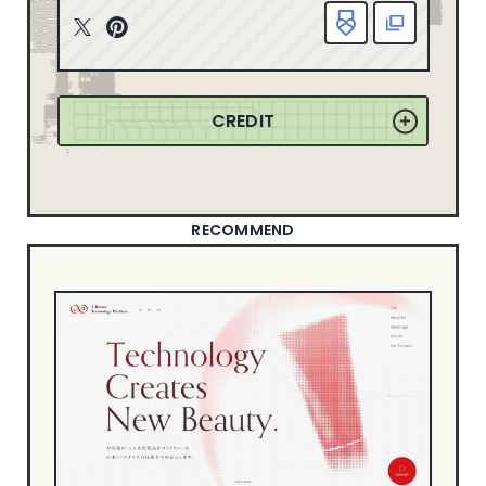
163
2025
ニューイヤーサイト
90
T
P
165
2024
witt
inte
ブランディングサイト
367
er
rest
149
2023
ポートフォリオ
79
CREDIT
155
2022
ランディングページ
51
リクルートサイト
67
358
2021
士業サイト
13
132
2020
歯科サイト
18
RECOMMEND
71
2019
DESIGN
50
2018
49
2017
シンプル
550
信頼・安心
344
21
2016
ナチュラル・ほっこり
241
18
2015
カッコイイ
267
8
2014
クール・シャープ
400
1
2013