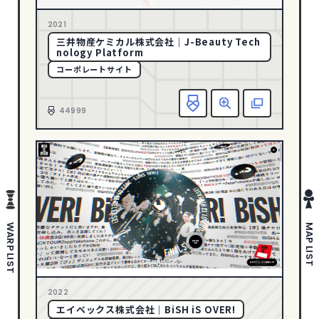
さわやか・透明感
178
1
2005
2021
ポップ
280
三井物産ケミカル株式会社｜J-Beauty Tech
ゴージャス・リッチ
36
nology Platform
コーポレートサイト
ダイナミック・躍動感
388
エレガント
146
お
44999
ダーク・ワイルド
88
タイポグラフィー
142
写真・動画
635
イラスト
297
ピクトグラム
43
WARP LIST
MAP LIST
COLOR
イエロー
94
オレンジ
59
2022
エイベックス株式会社｜BiSH iS OVER!
カラフル
200