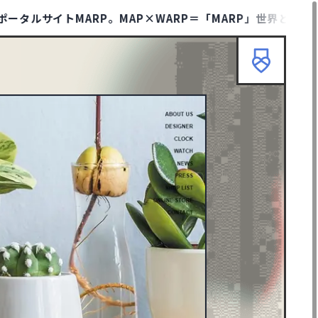
トMARP。MAP×WARP＝「MARP」世界と時代のトレン
HOME
ABOUT
TIPS
TERMS
KMARP
リセット
検索
ニューイヤーサイト
90
ブランディングサイト
367
士業サイト
13
歯科サイト
18
カッコイイ
267
クール・シャープ
400
ダイナミック・躍動感
388
エレガント
146
イラスト
297
ピクトグラム
43
グリーン
128
グレー
247