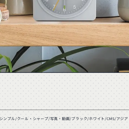
23
パープル
39
ピンク
34
286
ベージュ
232
ホワイト
763
94
ファッション
58
デザイン・アート
205
13
ベイビー・キッズ
15
イベント・観光
54
4
医療・病院
55
学校・教育機関
22
74
士業・法律
28
美容・健康
63
16
金融・証券・保険
23
転職・採用・人材
31
1
CMS
1071
CSS
294
ンプル/クール・シャープ/写真・動画/ブラック/ホワイト/CMS/アジア