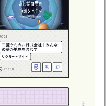
2021
三菱ケミカル株式会社 | みんな
の夢が地球をまわす
リクルートサイト
に入り追加
詳細
該当サイトへ
お気に入り追加
詳細
該当
73380
PAGE TOP
PAGE TOP
PAGE TOP