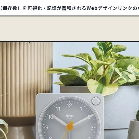
を可視化・記憶が蓄積されるWebデザインリンクのポータルサイ
/1412
SITE
HOME
ABOUT
TIPS
BOO
イ
ECサイト
32
コーポレートサイト
597
93
79
ランディングページ
51
リクルートサイト
67
550
信頼・安心
344
ナチュラル・ほっこり
241
178
ポップ
280
ゴージャス・リッチ
36
88
タイポグラフィー
142
写真・動画
635
94
オレンジ
59
カラフル
200