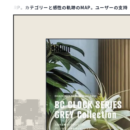
P。カテゴリーと感性の軌跡のMAP。ユーザーの支持（保存数）
MAP LIST
00
1132
アジア
TYPE
ポータル・メディアサ
ト
1
アフリカ
ポートフォリオ
10
オセアニア
158
ヨーロッパ
DESIGN
シンプル
79
北アメリカ
さわやか・透明感
ダーク・ワイルド
8
南アメリカ
COLOR
イエロー