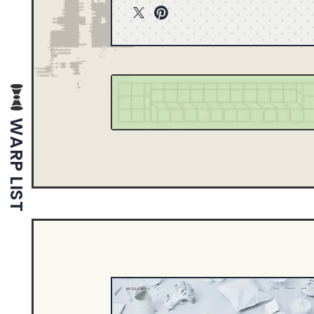
T
P
1
2013
wit
int
1
2005
ter
ere
st
WARP LIST