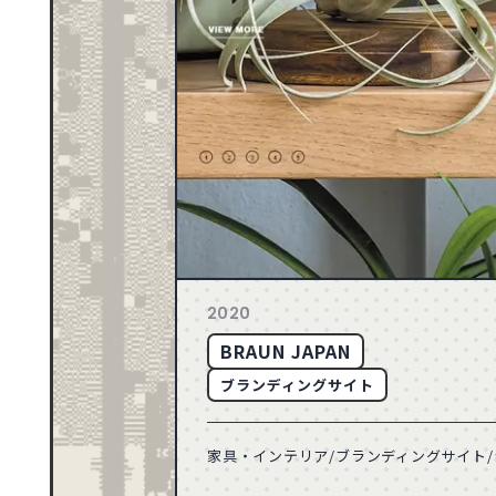
ゴールド
71
2026
ブルー
163
2025
165
2024
CATEGORY
音楽・カルチャー
スポーツ・レジャー
149
2023
動物・ペット
155
2022
建築・住宅
358
2021
車・バイク・乗り物
132
2020
TECHNIC
API
71
2019
2020
50
2018
BRAUN JAPAN
49
2017
ブランディングサイト
21
2016
18
2015
家具・インテリア/ブランディングサイト/シ
8
2014