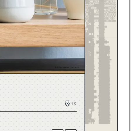
ブラウン
43
ブラック
504
メタル
8
レッド
117
デザイン制作会社
181
ブライダル
4
ホテル・旅館
17
介護・福祉
6
家具・インテリア
42
家電・PC・通信
85
工業・技術・製造業
79
その他
143
賃貸・不動産
15
生活・フード
124
FULL FLASH
1
HTML5
0
70