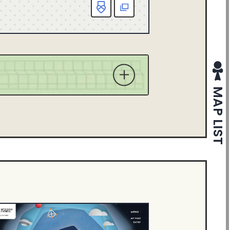
お気に入り
該当
X
MAP LIST