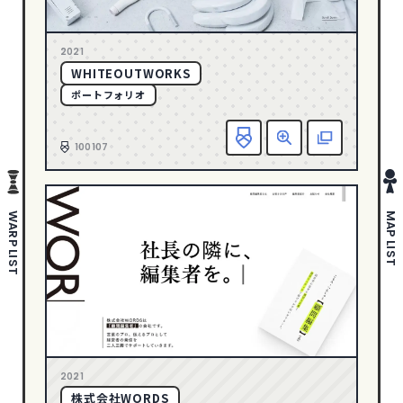
さわやか・透明感
178
1
2005
ポップ
280
2021
ゴージャス・リッチ
36
WHITEOUTWORKS
ダイナミック・躍動感
388
ポートフォリオ
エレガント
146
お
100107
ダーク・ワイルド
88
タイポグラフィー
142
写真・動画
635
WARP LIST
MAP LIST
イラスト
297
ピクトグラム
43
COLOR
イエロー
94
オレンジ
59
2021
株式会社WORDS
カラフル
200