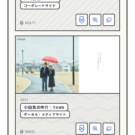
コーポレートサイト
グリーン
128
グレー
247
お
55977
ゴールド
23
パープル
39
ピンク
34
ブラウン
43
ブラック
504
ブルー
286
ベージュ
232
ホワイト
763
2021
メタル
8
小田急の仲介｜town
レッド
117
ポータル・メディアサイト
CATEGORY
お
20051