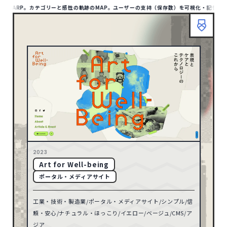
にWARP。カテゴリーと感性の軌跡のMAP。ユーザーの支持（保存数）を可視化・記憶が蓄積
HOME
ABOUT
TIPS
MAP LIST
00
/1412
SITE
1132
アジア
HOME
ABOUT
TIPS
BOOKMARP
1
アフリカ
リセット
10
オセアニア
158
ヨーロッパ
検索
79
北アメリカ
2023
Art for Well-being
TYPE
8
南アメリカ
ポータル・メディアサイト
ポータル・メディアサイト
93
工業・技術・製造業/ポータル・メディアサイト/シンプル/信
ECサイト
32
71
2026
頼・安心/ナチュラル・ほっこり/イエロー/ベージュ/CMS/ア
コーポレートサイト
597
ジア