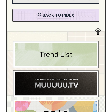
音楽・カルチャー
94
ファッション
58
BACK TO INDEX
デザイン・アート
205
デザイン制作会社
181
ブライダル
4
スポーツ・レジャー
13
ベイビー・キッズ
15
イベント・観光
54
ホテル・旅館
17
介護・福祉
6
動物・ペット
4
医療・病院
55
学校・教育機関
22
家具・インテリア
42