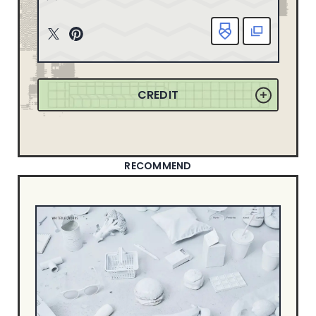
163
2025
ニューイヤーサイト
90
165
2024
T
P
ブランディングサイト
367
witt
inte
149
2023
ポートフォリオ
79
er
rest
155
2022
ランディングページ
51
CREDIT
リクルートサイト
67
358
2021
士業サイト
13
132
2020
歯科サイト
18
71
2019
RECOMMEND
DESIGN
50
2018
49
2017
シンプル
550
信頼・安心
344
21
2016
ナチュラル・ほっこり
241
18
2015
カッコイイ
267
8
2014
クール・シャープ
400
1
2013