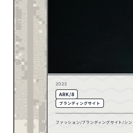
ゴールド
71
2026
ブルー
163
2025
165
2024
CATEGORY
音楽・カルチャー
スポーツ・レジャー
149
2023
動物・ペット
155
2022
建築・住宅
358
2021
車・バイク・乗り物
132
2020
TECHNIC
API
71
2019
2023
50
2018
ARK/8
49
2017
ブランディングサイト
21
2016
18
2015
ファッション/ブランディングサイト/シンプ
8
2014