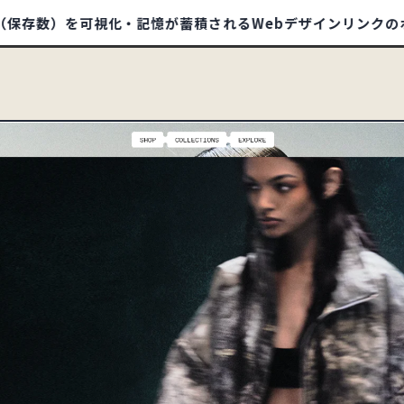
を可視化・記憶が蓄積されるWebデザインリンクのポータルサイ
/1412
SITE
HOME
ABOUT
TIPS
BOO
イ
ECサイト
32
コーポレートサイト
597
93
79
ランディングページ
51
リクルートサイト
67
550
信頼・安心
344
ナチュラル・ほっこり
241
178
ポップ
280
ゴージャス・リッチ
36
88
タイポグラフィー
142
写真・動画
635
94
オレンジ
59
カラフル
200