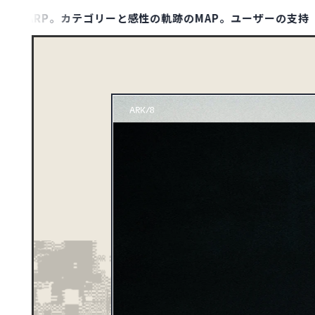
P。カテゴリーと感性の軌跡のMAP。ユーザーの支持（保存数）
MAP LIST
00
1132
アジア
TYPE
ポータル・メディアサ
ト
1
アフリカ
ポートフォリオ
10
オセアニア
158
ヨーロッパ
DESIGN
シンプル
79
北アメリカ
さわやか・透明感
ダーク・ワイルド
8
南アメリカ
COLOR
イエロー