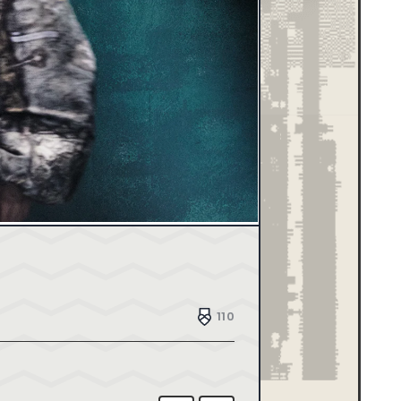
ブラウン
43
ブラック
504
メタル
8
レッド
117
デザイン制作会社
181
ブライダル
4
ホテル・旅館
17
介護・福祉
6
家具・インテリア
42
家電・PC・通信
85
工業・技術・製造業
79
その他
143
賃貸・不動産
15
生活・フード
124
FULL FLASH
1
HTML5
0
110