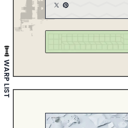
T
P
1
2013
wit
int
1
2005
ter
ere
st
WARP LIST