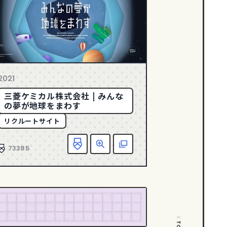
2021
三菱ケミカル株式会社 | みんな
の夢が地球をまわす
リクルートサイト
に入り追加
詳細
該当サイトへ
お気に入り追加
詳細
該当
73385
PAGE TOP
PAGE TOP
PAGE TOP