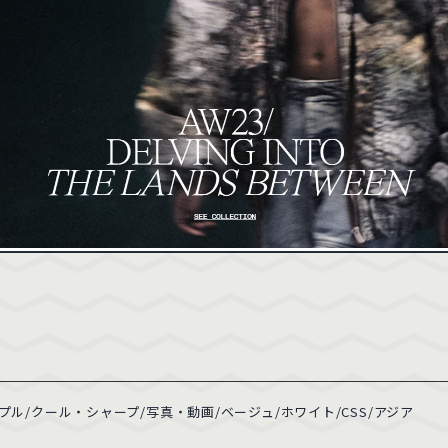
23
パープル
39
ピンク
34
286
ベージュ
232
ホワイト
763
94
ファッション
58
デザイン・アート
205
13
ベイビー・キッズ
15
イベント・観光
54
4
医療・病院
55
学校・教育機関
22
74
士業・法律
28
美容・健康
63
16
金融・証券・保険
23
転職・採用・人材
31
1
CMS
1071
CSS
294
ル/クール・シャープ/写真・動画/ベージュ/ホワイト/CSS/アジア