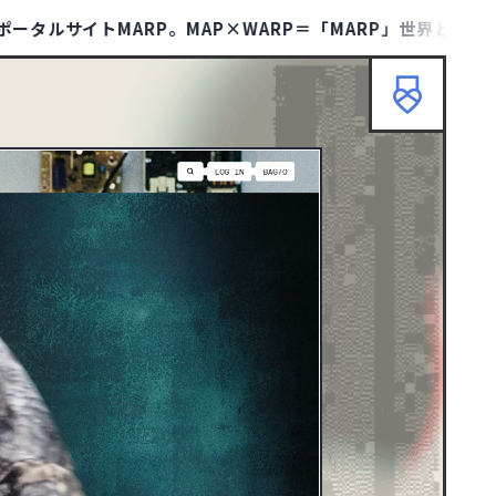
トMARP。MAP×WARP＝「MARP」世界と時代のトレンド
HOME
ABOUT
TIPS
TERMS
KMARP
リセット
検索
ニューイヤーサイト
90
ブランディングサイト
367
士業サイト
13
歯科サイト
18
カッコイイ
267
クール・シャープ
400
ダイナミック・躍動感
388
エレガント
146
イラスト
297
ピクトグラム
43
グリーン
128
グレー
247