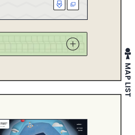
お気に入り
該当
X
MAP LIST