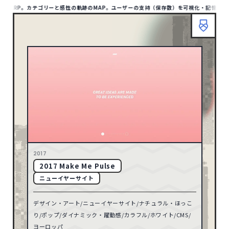
にWARP。カテゴリーと感性の軌跡のMAP。ユーザーの支持（保存数）を可視化・記憶が蓄積さ
HOME
ABOUT
TIPS
MAP LIST
00
/1411
SITE
1131
アジア
HOME
ABOUT
TIPS
BOOKMARP
1
アフリカ
リセット
10
オセアニア
158
ヨーロッパ
検索
79
北アメリカ
2017
2017 Make Me Pulse
TYPE
8
南アメリカ
ニューイヤーサイト
ポータル・メディアサイト
93
デザイン・アート/ニューイヤーサイト/ナチュラル・ほっこ
ECサイト
32
70
2026
り/ポップ/ダイナミック・躍動感/カラフル/ホワイト/CMS/
コーポレートサイト
597
ヨーロッパ