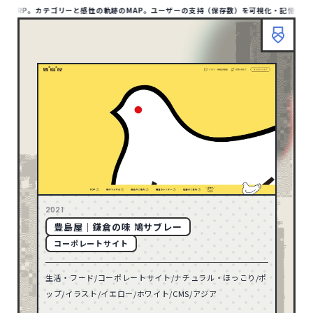
WARP。カテゴリーと感性の軌跡のMAP。ユーザーの支持（保存数）を可視化・記憶が蓄積さ
HOME
ABOUT
TIPS
MAP LIST
00
/1412
SITE
1132
アジア
HOME
ABOUT
TIPS
BOOKMARP
1
アフリカ
リセット
10
オセアニア
158
ヨーロッパ
検索
79
北アメリカ
2021
豊島屋｜鎌倉の味 鳩サブレー
TYPE
8
南アメリカ
コーポレートサイト
ポータル・メディアサイト
93
生活・フード/コーポレートサイト/ナチュラル・ほっこり/ポ
ECサイト
32
71
2026
ップ/イラスト/イエロー/ホワイト/CMS/アジア
コーポレートサイト
597