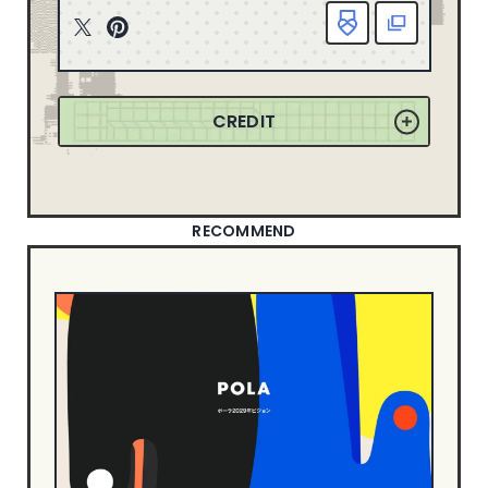
163
2025
ニューイヤーサイト
90
T
P
165
2024
witt
inte
ブランディングサイト
364
er
rest
149
2023
ポートフォリオ
79
CREDIT
155
2022
ランディングページ
51
リクルートサイト
67
358
2021
士業サイト
13
132
2020
歯科サイト
18
RECOMMEND
71
2019
DESIGN
50
2018
49
2017
シンプル
549
信頼・安心
342
21
2016
ナチュラル・ほっこり
240
18
2015
カッコイイ
266
8
2014
クール・シャープ
398
1
2013