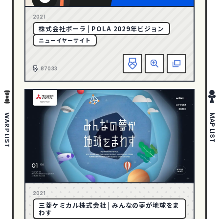
さわやか・透明感
178
1
2005
2021
ポップ
280
株式会社ポーラ | POLA 2029年ビジョン
ゴージャス・リッチ
36
ニューイヤーサイト
ダイナミック・躍動感
388
お
エレガント
146
87033
ダーク・ワイルド
88
タイポグラフィー
141
写真・動画
633
WARP LIST
MAP LIST
イラスト
297
ピクトグラム
43
COLOR
イエロー
94
2021
オレンジ
59
三菱ケミカル株式会社 | みんなの夢が地球をま
わす
カラフル
200