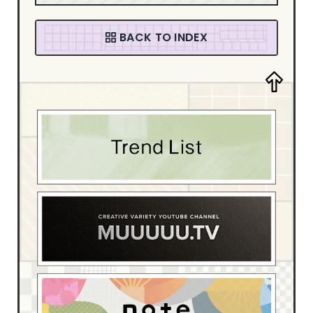
音楽・カルチャー
94
ファッション
58
BACK TO INDEX
デザイン・アート
205
デザイン制作会社
181
ブライダル
4
スポーツ・レジャー
13
ベイビー・キッズ
15
イベント・観光
54
ホテル・旅館
17
介護・福祉
6
動物・ペット
4
医療・病院
55
学校・教育機関
22
家具・インテリア
42