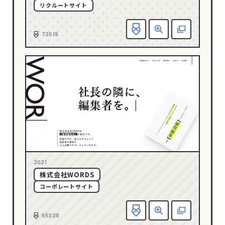
リクルートサイト
グリーン
127
お
グレー
245
72519
ゴールド
23
パープル
39
ピンク
34
ブラウン
42
ブラック
503
ブルー
286
ベージュ
230
ホワイト
763
2021
メタル
8
株式会社WORDS
コーポレートサイト
レッド
117
お
CATEGORY
55328