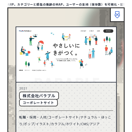
にWARP。カテゴリーと感性の軌跡のMAP。ユーザーの支持（保存数）を可視化・記憶が蓄積
HOME
ABOUT
TIPS
MAP LIST
00
/1409
SITE
1129
アジア
HOME
ABOUT
TIPS
BOOKMARP
1
アフリカ
リセット
10
オセアニア
158
ヨーロッパ
検索
79
北アメリカ
2021
株式会社パラブル
TYPE
8
南アメリカ
コーポレートサイト
ポータル・メディアサイト
93
転職・採用・人材/コーポレートサイト/ナチュラル・ほっこ
ECサイト
32
68
2026
り/ポップ/イラスト/カラフル/ホワイト/CMS/アジア
コーポレートサイト
597