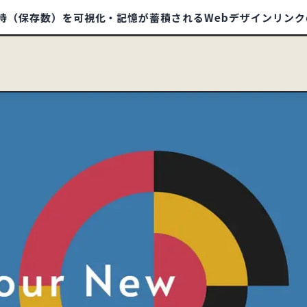
存数）を可視化・記憶が蓄積されるWebデザインリンクのポータ
/1412
SITE
HOME
ABOUT
TIPS
BOO
イ
ECサイト
32
コーポレートサイト
597
93
79
ランディングページ
51
リクルートサイト
67
550
信頼・安心
344
ナチュラル・ほっこり
241
178
ポップ
280
ゴージャス・リッチ
36
88
タイポグラフィー
142
写真・動画
635
94
オレンジ
59
カラフル
200