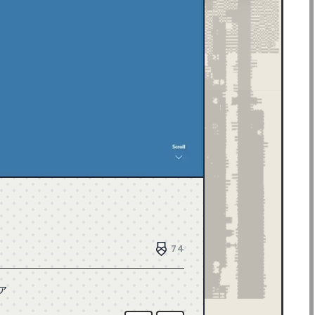
ブラウン
43
ブラック
504
メタル
8
レッド
117
デザイン制作会社
181
ブライダル
4
ホテル・旅館
17
介護・福祉
6
家具・インテリア
42
家電・PC・通信
85
工業・技術・製造業
79
その他
143
賃貸・不動産
15
生活・フード
124
FULL FLASH
1
HTML5
0
74
ア