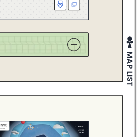
お気に入り
該当
X
MAP LIST