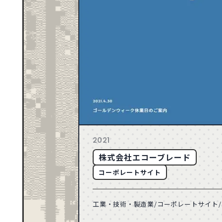
ゴールド
71
2026
ブルー
163
2025
165
2024
CATEGORY
音楽・カルチャー
スポーツ・レジャー
149
2023
動物・ペット
155
2022
建築・住宅
358
2021
車・バイク・乗り物
132
2020
TECHNIC
API
71
2019
2021
50
2018
株式会社エコーブレード
49
2017
コーポレートサイト
21
2016
18
2015
工業・技術・製造業/コーポレートサイト/シ
8
2014