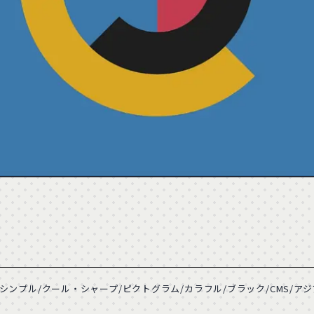
23
パープル
39
ピンク
34
286
ベージュ
232
ホワイト
763
94
ファッション
58
デザイン・アート
205
13
ベイビー・キッズ
15
イベント・観光
54
4
医療・病院
55
学校・教育機関
22
74
士業・法律
28
美容・健康
63
16
金融・証券・保険
23
転職・採用・人材
31
1
CMS
1071
CSS
294
ンプル/クール・シャープ/ピクトグラム/カラフル/ブラック/CMS/アジ