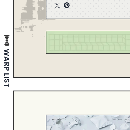
T
P
1
2013
wit
int
1
2005
ter
ere
st
WARP LIST