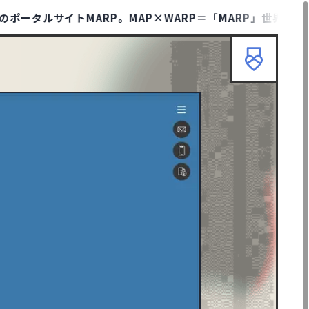
ルサイトMARP。MAP×WARP＝「MARP」世界と時代のト
HOME
ABOUT
TIPS
TERMS
KMARP
リセット
検索
ニューイヤーサイト
90
ブランディングサイト
367
士業サイト
13
歯科サイト
18
カッコイイ
267
クール・シャープ
400
ダイナミック・躍動感
388
エレガント
146
イラスト
297
ピクトグラム
43
グリーン
128
グレー
247