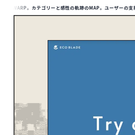
WARP。カテゴリーと感性の軌跡のMAP。ユーザーの支持（保
MAP LIST
00
1132
アジア
TYPE
ポータル・メディアサ
ト
1
アフリカ
ポートフォリオ
10
オセアニア
158
ヨーロッパ
DESIGN
シンプル
79
北アメリカ
さわやか・透明感
ダーク・ワイルド
8
南アメリカ
COLOR
イエロー