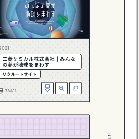
2021
三菱ケミカル株式会社 | みんな
の夢が地球をまわす
リクルートサイト
に入り追加
詳細
該当サイトへ
お気に入り追加
詳細
該当
73411
PAGE TOP
PAGE TOP
PAGE TOP